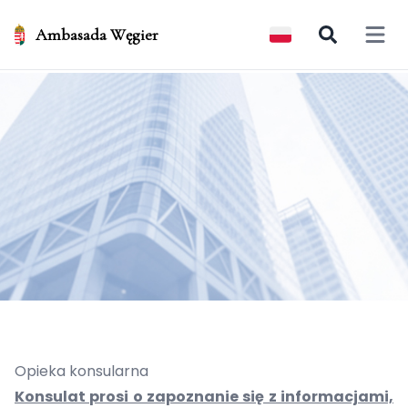
Ambasada Węgier
Open 
Opieka konsularna
Konsulat prosi o zapoznanie się z informacjami,