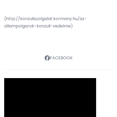
(
http://konzuliszolgalat.kormany.hu/az-
allampolgarok-konzuli-vedelme
)
FACEBOOK