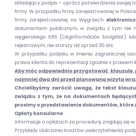
składający podpis – oprócz potwierdzenia swojej 
firmy. W przypadku firmy zarejestrowanej w Polsce
firmy zarejestrowanej na Węgrzech
elektronic
dokumentem publicznym, w związku z tym nie m
węgierskiego KRS (Céginformációs Szolgálat) lub
rejestrowym, nie starszy niż sprzed 30 dni.
W przypadku podpisu w imieniu zagranicznej osoby
prawa klienta do reprezentacji zgodnie z prawem k
Aby móc odpowiednio przygotować klauzulę, 
najmniej dwa dni przed planowaną wizytą wraz
Chcielibyśmy zwrócić uwagę, że tekst klauz
związku z tym, że na dokumentach będących
prosimy o przedstawienie dokumentów, które z
Opłaty konsularne
Informacje o opłatach za procedurę znajdują się w
Przykłady obliczania kosztów uwierzytelnienia podp