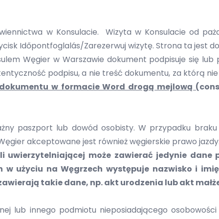
wiennictwa w Konsulacie. Wizyta w Konsulacie od pażdz
zycisk
Időpontfoglalás
/Zarezerwuj wizytę. Strona ta jest d
sulem Węgier w Warszawie dokument podpisuje się lub p
entyczność podpisu, a nie treść dokumentu, za którą nie
e dokumentu w formacie Word drogą mejlową (
cons
żny paszport lub dowód osobisty. W przypadku braku
Węgier akceptowane jest również węgierskie prawo jazdy
uli uwierzytelniającej może zawierać jedynie da
 w użyciu na Węgrzech występuje nazwisko i imię
awierają takie dane, np. akt urodzenia lub akt ma
nej lub innego podmiotu nieposiadającego osobowości pra