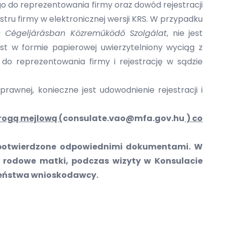
o do reprezentowania firmy oraz dowód rejestracji
tru firmy w elektronicznej wersji KRS. W przypadku
us Cégeljárásban Közreműködő Szolgálat
, nie jest
 w formie papierowej uwierzytelniony wyciąg z
 do reprezentowania firmy i rejestrację w sądzie
rawnej, konieczne jest udowodnienie rejestracji i
rogą mejlową (
consulate.vao@mfa.gov.hu
) co
ne potwierdzone odpowiednimi dokumentami. W
 rodowe matki, podczas wizyty w Konsulacie
łżeństwa wnioskodawcy.