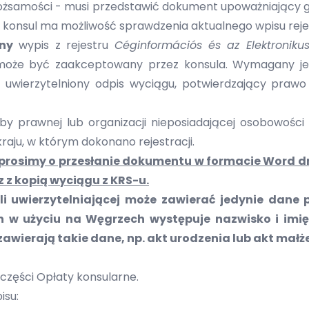
tożsamości - musi przedstawić dokument upoważniający g
 konsul ma możliwość sprawdzenia aktualnego wpisu rejes
zny
wypis z rejestru
Céginformációs és az Elektronik
oże być zaakceptowany przez konsula. Wymagany jest
 uwierzytelniony odpis wyciągu, potwierdzający prawo
 prawnej lub organizacji nieposiadającej osobowości p
raju, w którym dokonano rejestracji.
prosimy o przesłanie dokumentu w formacie Word d
 z kopią wyciągu z KRS-u.
uli uwierzytelniającej może zawierać jedynie da
 w użyciu na Węgrzech występuje nazwisko i imię
awierają takie dane, np. akt urodzenia lub akt ma
 części
Opłaty konsularne
.
isu: