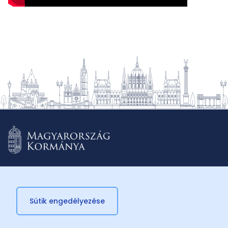
Sütik engedélyezése
© 2026 Külügyminisztérium