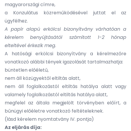
magyarországi címre,
a Konzulátus közreműködésével juttat el az
ügyfélhez.
A papír alapú erkölcsi bizonyítvány
várhatóan a
kérelem benyújtásától számított 1-2 hónap
elteltével érkezik meg.
A hatósági erkölcsi bizonyítvány a kérelmezőre
vonatkozó alábbi tények igazolását tartalmazhatja:
büntetlen előéletű,
nem áll közügyektől eltiltás alatt,
nem áll foglalkozástól eltiltás hatálya alatt vagy
valamely foglalkozástól eltiltás hatálya alatt,
megfelel az általa megjelölt törvényben előírt, a
bűnügyi előéletre vonatkozó feltételeknek.
(lásd kérelem nyomtatvány IV. pontja)
Az eljárás díja: