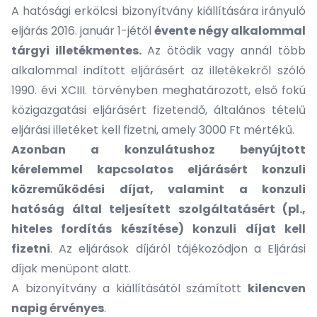
A hatósági erkölcsi bizonyítvány kiállítására irányuló
eljárás 2016. január 1-jétől
évente négy alkalommal
tárgyi illetékmentes.
Az ötödik vagy annál több
alkalommal indított eljárásért az illetékekről szóló
1990. évi XCIII. törvényben meghatározott, első fokú
közigazgatási eljárásért fizetendő, általános tételű
eljárási illetéket kell fizetni, amely 3000 Ft mértékű.
Azonban a konzulátushoz benyújtott
kérelemmel kapcsolatos eljárásért konzuli
közreműködési díjat, valamint a konzuli
hatóság által teljesített szolgáltatásért (pl.,
hiteles fordítás készítése) konzuli díjat kell
fizetni
. Az eljárások díjáról tájékozódjon a
Eljárási
díjak
menüpont alatt.
A bizonyítvány a kiállításától számított
kilencven
napig érvényes
.