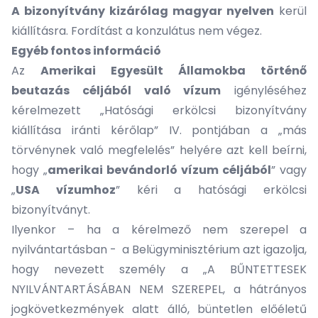
A bizonyítvány kizárólag magyar nyelven
kerül
kiállításra. Fordítást a konzulátus nem végez.
Egyéb fontos információ
Az
Amerikai Egyesült Államokba történő
beutazás céljából való vízum
igényléséhez
kérelmezett „Hatósági erkölcsi bizonyítvány
kiállítása iránti kérőlap” IV. pontjában a „más
törvénynek való megfelelés” helyére azt kell beírni,
hogy „
amerikai bevándorló vízum céljából
” vagy
„
USA vízumhoz
” kéri a hatósági erkölcsi
bizonyítványt.
Ilyenkor – ha a kérelmező nem szerepel a
nyilvántartásban - a Belügyminisztérium azt igazolja,
hogy nevezett személy a „A BŰNTETTESEK
NYILVÁNTARTÁSÁBAN NEM SZEREPEL, a hátrányos
jogkövetkezmények alatt álló, büntetlen előéletű