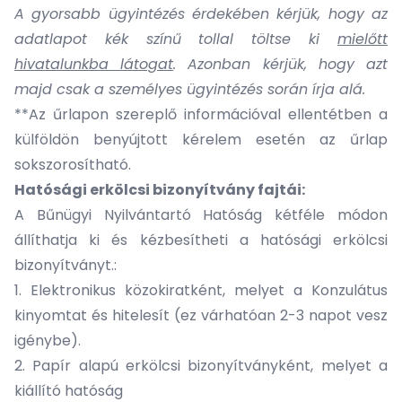
A gyorsabb ügyintézés érdekében kérjük, hogy az
adatlapot kék színű tollal töltse ki
mielőtt
hivatalunkba látogat
. Azonban kérjük, hogy azt
majd csak a személyes ügyintézés során írja alá.
**Az űrlapon szereplő információval ellentétben a
külföldön benyújtott kérelem esetén az űrlap
sokszorosítható.
Hatósági erkölcsi bizonyítvány fajtái:
A Bűnügyi Nyilvántartó Hatóság kétféle módon
állíthatja ki és kézbesítheti a hatósági erkölcsi
bizonyítványt.:
1. Elektronikus közokiratként, melyet a Konzulátus
kinyomtat és hitelesít (ez várhatóan 2-3 napot vesz
igénybe).
2. Papír alapú erkölcsi bizonyítványként, melyet a
kiállító hatóság