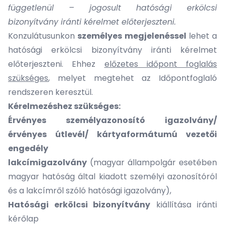
függetlenül – jogosult hatósági erkölcsi
bizonyítvány iránti kérelmet előterjeszteni.
Konzulátusunkon
személyes megjelenéssel
lehet a
hatósági erkölcsi bizonyítvány iránti kérelmet
előterjeszteni. Ehhez
előzetes időpont foglalás
szükséges
, melyet megtehet az
Időpontfoglaló
rendszeren
keresztül.
Kérelmezéshez szükséges:
Érvényes személyazonosító igazolvány/
érvényes útlevél/ kártyaformátumú vezetői
engedély
lakcímigazolvány
(magyar állampolgár esetében
magyar hatóság által kiadott személyi azonosítóról
és a lakcímről szóló hatósági igazolvány),
Hatósági erkölcsi bizonyítvány
kiállítása iránti
kérőlap