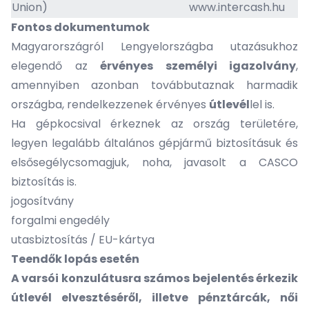
Union)
www.intercash.hu
Fontos dokumentumok
Magyarországról Lengyelországba utazásukhoz
elegendő az
érvényes személyi igazolvány
,
amennyiben azonban továbbutaznak harmadik
országba, rendelkezzenek érvényes
útlevél
lel is.
Ha gépkocsival érkeznek az ország területére,
legyen legalább általános gépjármű biztosításuk és
elsősegélycsomagjuk, noha, javasolt a CASCO
biztosítás is.
jogosítvány
forgalmi engedély
utasbiztosítás / EU-kártya
Teendők lopás esetén
A varsói konzulátusra számos bejelentés érkezik
útlevél elvesztéséről, illetve pénztárcák, női