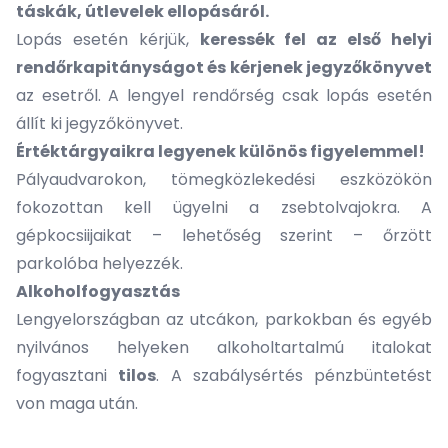
táskák, útlevelek ellopásáról.
Lopás esetén kérjük,
keressék fel az első helyi
rendőrkapitányságot és kérjenek jegyzőkönyvet
az esetről. A lengyel rendőrség csak lopás esetén
állít ki jegyzőkönyvet.
Értéktárgyaikra legyenek különös figyelemmel!
Pályaudvarokon, tömegközlekedési eszközökön
fokozottan kell ügyelni a zsebtolvajokra. A
gépkocsiijaikat – lehetőség szerint – őrzött
parkolóba helyezzék.
Alkoholfogyasztás
Lengyelországban az utcákon, parkokban és egyéb
nyilvános helyeken alkoholtartalmú italokat
fogyasztani
tilos
. A szabálysértés pénzbüntetést
von maga után.