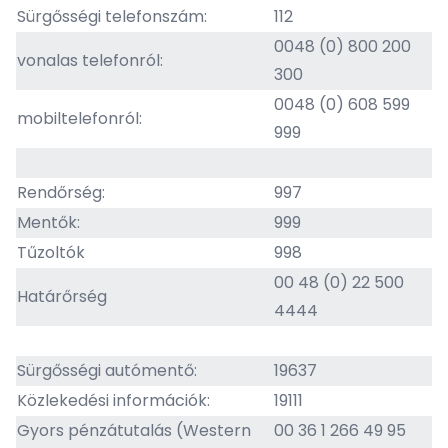
Sürgősségi telefonszám:
112
0048 (0) 800 200
vonalas telefonról:
300
0048 (0) 608 599
mobiltelefonról:
999
Rendőrség:
997
Mentők:
999
Tűzoltók
998
00 48 (0) 22 500
Határőrség
4444
Sürgősségi autómentő:
19637
Közlekedési információk:
19111
Gyors pénzátutalás (Western
00 36 1 266 49 95