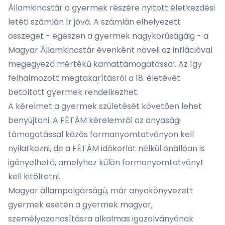
Államkincstár a gyermek részére nyitott életkezdési
letéti számlán ír jóvá. A számlán elhelyezett
összeget - egészen a gyermek nagykorúságáig - a
Magyar Államkincstár évenként növeli az inflációval
megegyező mértékű kamattámogatással. Az így
felhalmozott megtakarításról a 18. életévét
betöltött gyermek rendelkezhet.
A kérelmet a gyermek születését követően lehet
benyújtani. A FÉTÁM kérelemről az anyasági
támogatással közös formanyomtatványon kell
nyilatkozni, de a FÉTÁM időkorlát nélkül önállóan is
igényelhető, amelyhez külön formanyomtatványt
kell kitöltetni.
Magyar állampolgárságú, már anyakönyvezett
gyermek esetén a gyermek magyar,
személyazonosításra alkalmas igazolványának