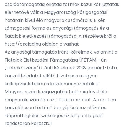
családtámogatási ellátási formák közül két juttatás
elérhetővé vált a Magyarország közigazgatási
határain kívül élő magyarok számára is. E két
támogatási forma az anyasági támogatás és a
fiatalok életkezdési támogatása. A részéletekről a
http://csalad.hu
oldalon olvashat.
Az anyasági támogatás iránti kérelmek, valamint a
Fiatalok Életkezdési Támogatása (FÉTÁM – ún.
„babakötvény”) iránti kérelmek 2018. január 1-től a
konzuli feladatot ellátó hivatásos magyar
külképviseleteken is kezdeményezhetők a
Magyarország közigazgatási határain kívül élő
magyarok számára az alábbiak szerint. A kérelem
konzulátuson történő benyújtásához előzetes
időpontfoglalás szükséges az
Időpontfoglaló
rendszeren
keresztül.