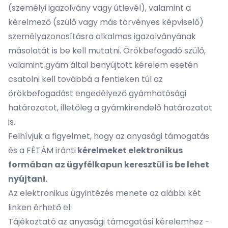
(személyi igazolvány vagy útlevél), valamint a
kérelmező (szülő vagy más törvényes képviselő)
személyazonosításra alkalmas igazolványának
másolatát is be kell mutatni. Örökbefogadó szülő,
valamint gyám által benyújtott kérelem esetén
csatolni kell továbbá a fentieken túl az
örökbefogadást engedélyező gyámhatósági
határozatot, illetőleg a gyámkirendelő határozatot
is.
Felhívjuk a figyelmet, hogy az anyasági támogatás
és a FÉTÁM iránti
kérelmeket elektronikus
formában az ügyfélkapun keresztül is be lehet
nyújtani.
Az elektronikus ügyintézés menete az alábbi két
linken érhető el:
Tájékoztató az anyasági támogatási kérelemhez -