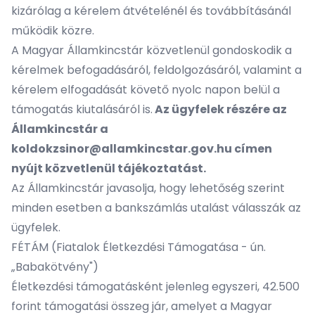
kizárólag a kérelem átvételénél és továbbításánál
működik közre.
A Magyar Államkincstár közvetlenül gondoskodik a
kérelmek befogadásáról, feldolgozásáról, valamint a
kérelem elfogadását követő nyolc napon belül a
támogatás kiutalásáról is.
Az ügyfelek részére az
Államkincstár a
koldokzsinor@allamkincstar.gov.hu címen
nyújt közvetlenül tájékoztatást.
Az Államkincstár javasolja, hogy lehetőség szerint
minden esetben a bankszámlás utalást válasszák az
ügyfelek.
FÉTÁM (Fiatalok Életkezdési Támogatása - ún.
„Babakötvény")
Életkezdési támogatásként jelenleg egyszeri, 42.500
forint támogatási összeg jár, amelyet a Magyar