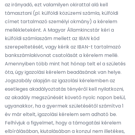
az irányadó, ezt valamilyen okirattal alá kell
támasztani (pl. külföldi közüzemi számla, külföldi
címet tartalmazó személyi okmány) a kérelem
mellékleteként. A Magyar Államkincstár kéri a
külföldi számlaszám mellett az IBAN kód
szerepeltetését, vagy kérik az IBAN-t tartalmazó
bankszámlakivonat csatolását a kérelem mellé.
Amennyiben több mint hat hónap telt el a születés
óta, úgy igazolási kérelem beadásának van helye.
Jogszabály alapján az igazolási kérelemben az
esetleges akadályoztatás tényéről kell nyilatkozni,
az akadály megszűnését követő nyolc napon belül,
ugyanakkor, ha a gyermek születésétől számítva 1
év már eltelt, igazolási kérelem sem adható be.
Felhívjuk a figyelmet, hogy a támogatási kérelem
elbírálásában, kiutalásában a konzul nem illetékes,