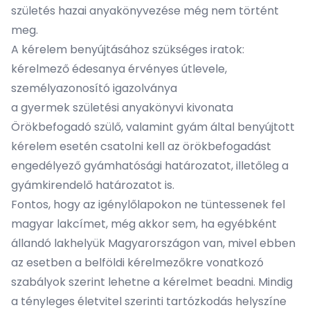
születés hazai anyakönyvezése még nem történt
meg.
A kérelem benyújtásához szükséges iratok:
kérelmező édesanya érvényes útlevele,
személyazonosító igazolványa
a gyermek születési anyakönyvi kivonata
Örökbefogadó szülő, valamint gyám által benyújtott
kérelem esetén csatolni kell az örökbefogadást
engedélyező gyámhatósági határozatot, illetőleg a
gyámkirendelő határozatot is.
Fontos, hogy az igénylőlapokon ne tüntessenek fel
magyar lakcímet, még akkor sem, ha egyébként
állandó lakhelyük Magyarországon van, mivel ebben
az esetben a belföldi kérelmezőkre vonatkozó
szabályok szerint lehetne a kérelmet beadni. Mindig
a tényleges életvitel szerinti tartózkodás helyszíne