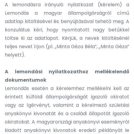
A lemondásra irányuló nyilatkozat (kérelem) a
Lemondás a magyar állampolgárságról című
adatlap
kitöltésével és benyújtásával tehető meg. A
konzulátus kéri, hogy nyomtatott nagy betűkkel
töltse ki az adatlapot. Kérjük, a nevek kitöltésénél
teljes nevet írjon (pl. „Minta Géza Béla”, „Minta Géza”
helyett).
A lemondási nyilatkozathoz mellékelendő
dokumentumok
Lemondás esetén a kérelemhez mellékelni kell az
érintett külföldi állampolgárságát igazoló okiratot
vagy az ígérvényt, valamint a kérelmező születési
anyakönyvi kivonatát és a családi állapotát igazoló
okiratokat. A magyarországi anyakönyvi eseményről
kiadott anyakönyvi kivonatok eredeti példányát le