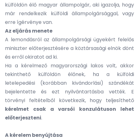
külföldön élő magyar állampolgár, aki igazolja, hogy
már rendelkezik külföldi állampolgársággal, vagy
erre ígérvénye van.
Az eljárás menete
A lemondásról az állampolgársági ügyekért felelős
miniszter előterjesztésére a köztársasági elnök dönt
és erről okiratot ad ki.
Ha a kérelmező magyarországi lakos volt, akkor
tekinthető külföldön élőnek, ha a külföldi
letelepedési (korábban kivándorlási) szándékát
bejelentette és ezt nyilvántartásba vették. E
törvényi feltételből következik, hogy teljesíthető
kérelmet csak a varsói konzulátuson lehet
előterjeszteni
.
A kérelem benyújtása