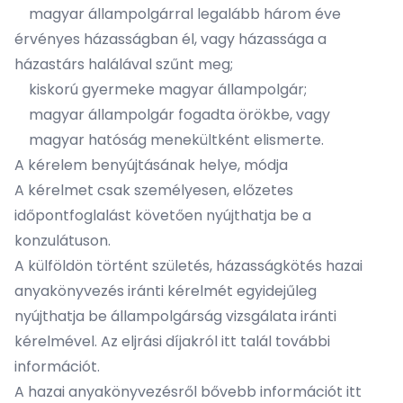
magyar állampolgárral legalább három éve
érvényes házasságban él, vagy házassága a
házastárs halálával szűnt meg;
kiskorú gyermeke magyar állampolgár;
magyar állampolgár fogadta örökbe, vagy
magyar hatóság menekültként elismerte.
A kérelem benyújtásának helye, módja
A kérelmet csak személyesen, előzetes
időpontfoglalást követően nyújthatja be a
konzulátuson.
A külföldön történt születés, házasságkötés hazai
anyakönyvezés iránti kérelmét egyidejűleg
nyújthatja be állampolgárság vizsgálata iránti
kérelmével. Az eljrási díjakról
itt
talál további
információt.
A hazai anyakönyvezésről bővebb információt
itt