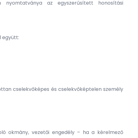
 nyomtatványa az egyszerűsített honosítási
 együtt:
zottan cselekvőképes és cselekvőképtelen személy
azoló okmány, vezetői engedély – ha a kérelmező