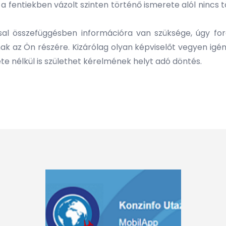
a fentiekben vázolt szinten történő ismerete alól nincs
al összefüggésben információra van szüksége, úgy ford
nak az Ön részére. Kizárólag olyan képviselőt vegyen igé
e nélkül is születhet kérelmének helyt adó döntés.