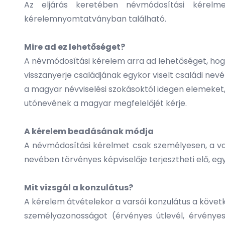
Az eljárás keretében névmódosítási kérelm
kérelemnyomtatványban található.
Mire ad ez lehetőséget?
A névmódosítási kérelem arra ad lehetőséget, ho
visszanyerje családjának egykor viselt családi nevé
a magyar névviselési szokásoktól idegen elemeket
utónevének a magyar megfelelőjét kérje.
A kérelem beadásának módja
A névmódosítási kérelmet csak személyesen, a va
nevében törvényes képviselője terjesztheti elő, eg
Mit vizsgál a konzulátus?
A kérelem átvételekor a varsói konzulátus a követk
személyazonosságot (érvényes útlevél, érvényes