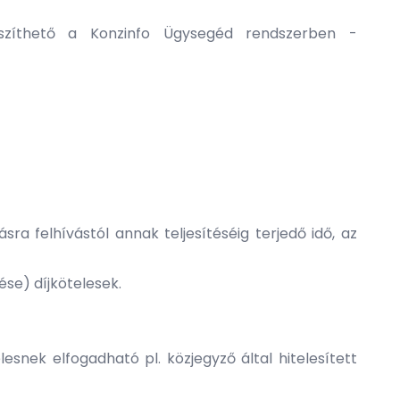
készíthető a Konzinfo Ügysegéd rendszerben -
ra felhívástól annak teljesítéséig terjedő idő, az
ése) díjkötelesek.
esnek elfogadható pl. közjegyző által hitelesített