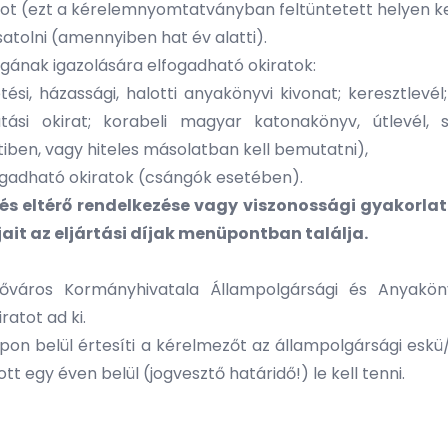
jzot (ezt a kérelemnyomtatványban feltüntetett helyen ke
satolni (amennyiben hat év alatti).
ának igazolására elfogadható okiratok:
etési, házassági, halotti anyakönyvi kivonat; keresztlevél
ztatási okirat; korabeli magyar katonakönyv, útlevél
tiben, vagy hiteles másolatban kell bemutatni),
ogadható okiratok (csángók esetében).
és eltérő rendelkezése vagy viszonossági gyakorla
íjait az eljártási díjak menüpontban találja.
 Főváros Kormányhivatala Állampolgársági és Anyakön
ratot ad ki.
pon belül értesíti a kérelmezőt az állampolgársági eskü
t egy éven belül (jogvesztő határidő!) le kell tenni.