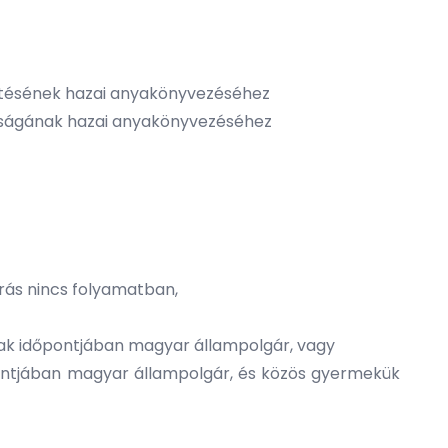
letésének hazai anyakönyvezéséhez
asságának hazai anyakönyvezéséhe
z
árás nincs folyamatban,
ának időpontjában magyar állampolgár, vagy
pontjában magyar állampolgár, és közös gyermekük