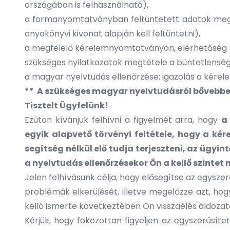
országában is felhasználható),
a formanyomtatványban feltüntetett adatok meg ke
anyakönyvi kivonat alapján kell feltüntetni),
a megfelelő kérelemnyomtatványon, elérhetőség 
szükséges nyilatkozatok megtétele a büntetlenségr
a magyar nyelvtudás ellenőrzése: igazolás a kérele
​** A szükséges magyar nyelvtudásról bővebbe
Tisztelt Ügyfelünk!
Ezúton kívánjuk felhívni a figyelmét arra, hogy
a
egyik alapvető törvényi feltétele, hogy a ké
segítség nélkül elő tudja terjeszteni, az ügy
a nyelvtudás ellenőrzésekor Ön a kellő szintet
Jelen felhívásunk célja, hogy elősegítse az egysz
problémák elkerülését, illetve megelőzze azt, hog
kellő ismerte következtében Ön visszaélés áldozat
Kérjük, hogy fokozottan figyeljen az egyszerűsíte