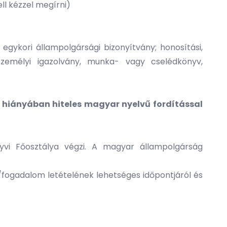
ll kézzel megírni)
; egykori állampolgársági bizonyítvány; honosítási,
, személyi igazolvány, munka- vagy cselédkönyv,
t hiányában hiteles magyar nyelvű fordítással
yvi Főosztálya végzi. A magyar állampolgárság
/fogadalom letételének lehetséges időpontjáról és