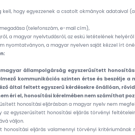
ll, hogy egyezzenek a csatolt okmányok adataival (a n
megadása (telefonszám, e-mail cím),
ől, a magyar nyelvtudásról, az eskü letételének helyéről
m nyomtatványon, a magyar nyelven saját kézzel írt önélet
n:
 magyar állampolgárság egyszerűsített honosítás
relmező kommunikációs szinten értse és beszélje a
intéző által feltett egyszerű kérdésekre önállóan, r
 nem éri el, honosítási kérelmében nem számíthat poz
erűsített honosítási eljárásban a magyar nyelv nem meg
y az egyszerűsített honosítási eljárás törvényi feltéte
ává váljon.
tt honosítási eljárás valamennyi törvényi kritériumána