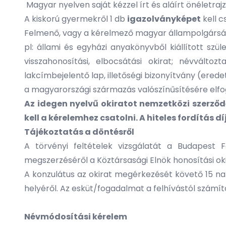
Magyar nyelven saját kézzel írt és aláírt önéletra
A kiskorú gyermekről 1 db
igazolványképet
kell c
Felmenő, vagy a kérelmező magyar állampolgárság
pl: állami és egyházi anyakönyvből kiállított szül
visszahonosítási, elbocsátási okirat; névválto
lakcímbejelentő lap, illetőségi bizonyítvány (erede
a magyarországi származás valószínűsítésére elf
Az idegen nyelvű okiratot nemzetközi szerződ
kell a kérelemhez csatolni. A
hiteles fordítás d
Tájékoztatás a döntésről
A törvényi feltételek vizsgálatát a Budapest
megszerzéséről a Köztársasági Elnök honosítási oki
A konzulátus az okirat megérkezését követő 15 na
helyéről. Az esküt/fogadalmat a felhívástól számítot
Névmódosítási kérelem