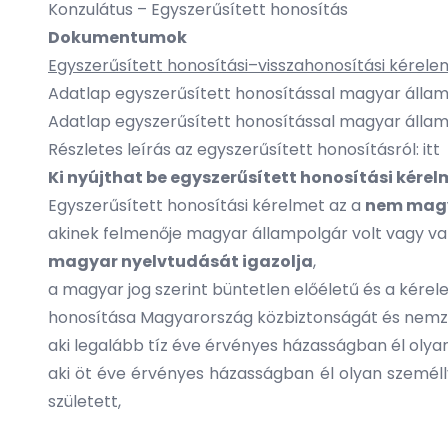
Konzulátus – Egyszerűsített honosítás
Dokumentumok
Egyszerűsített honosítási–visszahonosítási kére
Adatlap egyszerűsített honosítással magyar álla
Adatlap egyszerűsített honosítással magyar álla
​Részletes leírás az egyszerűsített honosításról:
itt
Ki nyújthat be egyszerűsített honosítási kérel
Egyszerűsített honosítási kérelmet az a
nem magy
akinek felmenője magyar állampolgár volt vagy va
magyar nyelvtudását igazolja
,
a magyar jog szerint büntetlen előéletű és a kére
honosítása Magyarország közbiztonságát és nemze
aki legalább tíz éve érvényes házasságban él olya
aki öt éve érvényes házasságban él olyan személ
született,