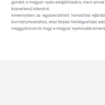
gondot a magyar nyelv elsajátítására, mert annak 
közvetlenül ellenőrzi.
Amennyiben az egyszerűsített honosítási eljáráss
kormányhivatalhoz, ahol hiteles felvilágosítást ad
meggyőzni arról, hogy a magyar nyelvtudás ismeret