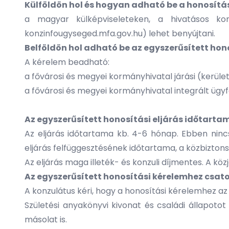
Külföldön hol és hogyan adható be a honosítá
a magyar külképviseleteken, a hivatásos kon
konzinfougyseged.mfa.gov.hu) lehet benyújtani.
Belföldön hol adható be az egyszerűsített hon
A kérelem beadható:
a fővárosi és megyei kormányhivatal járási (kerületi
a fővárosi és megyei kormányhivatal integrált ügyfé
Az egyszerűsített honosítási eljárás időtartam
Az eljárás időtartama kb. 4-6 hónap. Ebben nincs 
eljárás felfüggesztésének időtartama, a közbizton
Az eljárás maga illeték- és konzuli díjmentes. A köz
Az egyszerűsített honosítási kérelemhez csat
A konzulátus kéri, hogy a honosítási kérelemhez a
Születési anyakönyvi kivonat és családi állapotot 
másolat is.