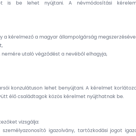
et is be lehet nyújtani. A névmódosítási kérelem
gy a kérelmező a magyar állampolgárság megszerzésével
t,
, nemére utaló végződést a nevéből elhagyja,
rsói konzulátuson lehet benyújtani. A kérelmet korláto
yütt élő családtagok közös kérelmet nyújthatnak be.
ezőket vizsgálja:
 személyazonosító igazolvány, tartózkodási jogot ig