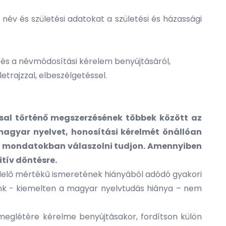
év és születési adatokat a születési és házassági
 és a névmódosítási kérelem benyújtásáról,
rajzzal, elbeszélgetéssel.​
sal történő megszerzésének többek között az
 magyar nyelvet, honosítási kérelmét önállóan
övid mondatokban válaszolni tudjon. Amennyiben
itív döntésre.
felelő mértékű ismeretének hiányából adódó gyakori
leink - kiemelten a magyar nyelvtudás hiánya – nem
k meglétére kérelme benyújtásakor, fordítson külön