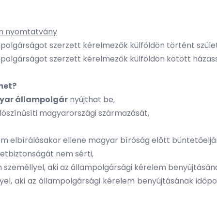
lem nyomtatvány
mpolgárságot szerzett kérelmezők külföldön történt szü
mpolgárságot szerzett kérelmezők külföldön kötött ház
met?
ar állampolgár
nyújthat be,
lószínűsíti magyarországi származását,
lem elbírálásakor ellene magyar bíróság előtt büntetőelj
tbiztonságát nem sérti,
n személlyel, aki az állampolgársági kérelem benyújtás
lyel, aki az állampolgársági kérelem benyújtásának idő