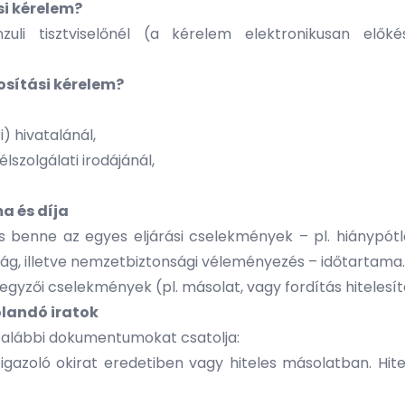
si kérelem?
zuli tisztviselőnél (a kérelem elektronikusan elő
osítási kérelem?
) hivatalánál,
lszolgálati irodájánál,
a és díja
benne az egyes eljárási cselekmények – pl. hiánypótlás
ság, illetve nemzetbiztonsági véleményezés – időtartama.
jegyzői cselekmények (pl. másolat, vagy fordítás hitelesít
olandó iratok
z alábbi dokumentumokat csatolja:
igazoló okirat eredetiben vagy hiteles másolatban. Hitel