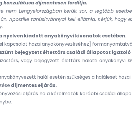
g konzulátusa díjmentesen fordítja.
e nem Lengyelországban került sor, a legtöbb esetben
 ún. Apostille tanúsítvánnyal kell ellátnia. Kérjük, h
n.
ia nyelven kiadott anyakönyvi kivonatok esetében.
ársi kapcsolat hazai anyakönyvezéséhez]
formanyomtatvá
zűnt bejegyzett éltettárs családi állapotot igazoló
ázastárs, vagy bejegyzett élettárs halotti anyakönyvi ki
anyakönyvezett halál esetén szükséges a
haláleset haza
ezése
díjmentes eljárás.
nyvezési eljárás ha a kérelmezők korábbi családi állapot
énybe.