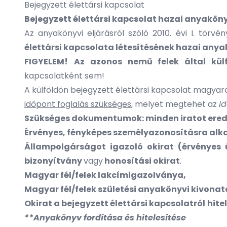
Bejegyzett élettársi kapcsolat
Bejegyzett élettársi kapcsolat hazai anyakön
Az anyakönyvi eljárásról szóló 2010. évi I. törvé
élettársi kapcsolata létesítésének hazai any
FIGYELEM!
Az azonos nemű felek által kül
kapcsolatként sem!
A külföldön bejegyzett élettársi kapcsolat magy
időpont foglalás szükséges
, melyet megtehet az
I
Szükséges dokumentumok: minden iratot ered
Érvényes, fényképes személyazonosításra alk
Állampolgárságot igazoló okirat (érvényes 
bizonyítvány
vagy
honosítási okirat
.
Magyar fél/felek lakcímigazolványa,
Magyar fél/felek születési anyakönyvi kivonat
Okirat a bejegyzett élettársi kapcsolatról
hite
**Anyakönyv fordítása és hitelesítése