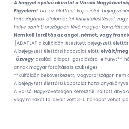
A lengyel nyelvű okiratot a Varsói Nagykövetsé
Figyelem!
Ha az élettársi kapcsolat bejegyzésér
hatóságának diplomáciai felülhitelesítéssel vagy
helye szerinti országban lévő magyar konzulátuso
Nem kell fordítás
az angol, német, vagy franc
[
ADATLAP a külföldön létesített bejegyzett élett
A bejegyzett élettársi kapcsolat előtti
elvált/megs
Özvegy
családi állapot igazolására: elhunyt** h
annak magyar fordítása is szükséges.
**Külföldön bekövetkezett, Magyarországon nem 
A bejegyzett élettársi kapcsolat hazai anyakönyv
A Varsói Nagykövetségen keresztül indított anyakö
vagy mindkét fél elvált volt: 3–5 hónapot vehet ig