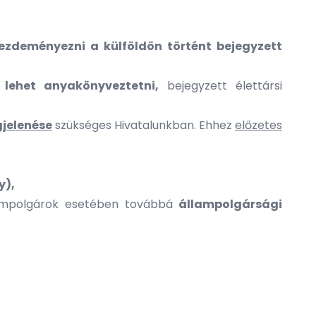
zdeményezni a külföldön történt bejegyzett
lehet anyakönyveztetni,
bejegyzett élettársi
gjelenése
szükséges Hivatalunkban. Ehhez
előzetes
y),
ampolgárok esetében továbbá
állampolgársági