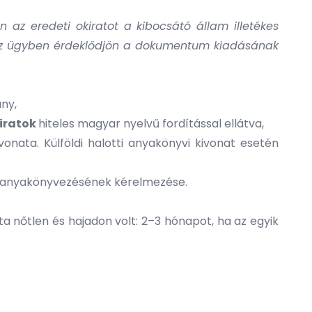
 az eredeti okiratot a kibocsátó állam illetékes
ogy ez ügyben érdeklődjön a dokumentum kiadásának
ny,
 iratok
hiteles magyar nyelvű fordítással ellátva,
vonata. Külföldi halotti anyakönyvi kivonat esetén
i anyakönyvezésének
kérelmezése.
a nőtlen és hajadon volt: 2–3 hónapot, ha az egyik