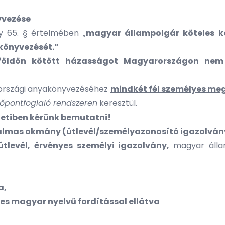
yvezése
ny 65. § értelmében „
magyar állampolgár köteles ke
akönyvezését.”
földön kötött házasságot Magyarországon nem 
arországi anyakönyvezéséhez
mindkét fél személyes me
dőpontfoglaló rendszeren
keresztül.
etiben kérünk bemutatni!
almas okmány (útlevél/személyazonosító igazolván
útlevél, érvényes személyi igazolvány,
magyar áll
a,
les magyar nyelvű fordítással ellátva