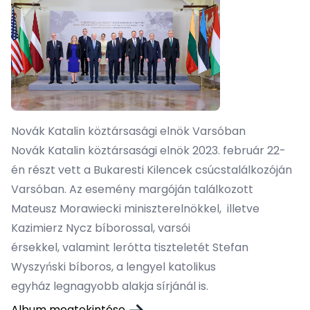
Novák Katalin köztársasági elnök Varsóban
Novák Katalin köztársasági elnök 2023. február 22-
én részt vett a Bukaresti Kilencek csúcstalálkozóján
Varsóban. Az esemény margóján találkozott
Mateusz Morawiecki miniszterelnökkel, illetve
Kazimierz Nycz bíborossal, varsói
érsekkel, valamint lerótta tiszteletét Stefan
Wyszyński bíboros, a lengyel katolikus
egyház legnagyobb alakja sírjánál is.
Album megtekintése