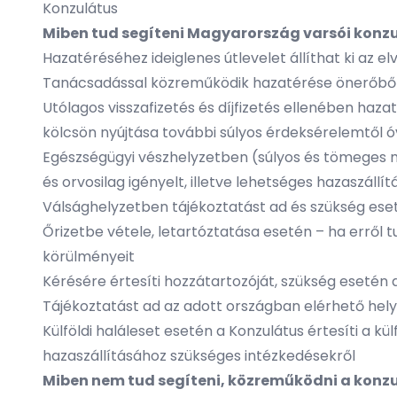
Konzulátus
Miben tud segíteni Magyarország varsói konzu
Hazatéréséhez ideiglenes útlevelet állíthat ki az e
Tanácsadással közreműködik hazatérése önerőből
Utólagos visszafizetés és díjfizetés ellenében haz
kölcsön nyújtása további súlyos érdeksérelemtől 
Egészségügyi vészhelyzetben (súlyos és tömeges m
és orvosilag igényelt, illetve lehetséges hazaszál
Válsághelyzetben tájékoztatást ad és szükség ese
Őrizetbe vétele, letartóztatása esetén – ha erről 
körülményeit
Kérésére értesíti hozzátartozóját, szükség esetén 
Tájékoztatást ad az adott országban elérhető hel
Külföldi haláleset esetén a Konzulátus értesíti a 
hazaszállításához szükséges intézkedésekről
Miben nem tud segíteni, közreműködni a konz