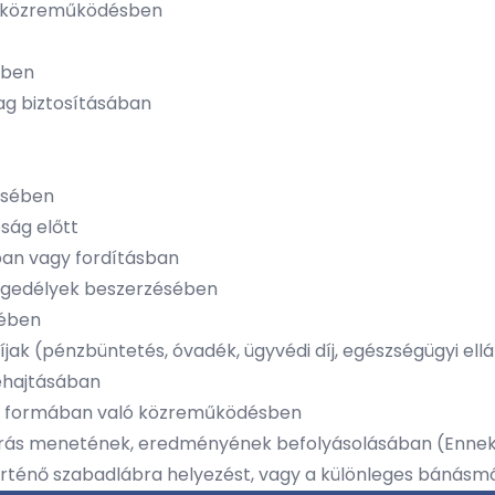
ó közreműködésben
sben
ag biztosításában
ésében
óság előtt
sban vagy fordításban
 engedélyek beszerzésében
sében
díjak (pénzbüntetés, óvadék, ügyvédi díj, egészségügyi el
behajtásában
en formában való közreműködésben
árás menetének, eredményének befolyásolásában (Ennek 
 történő szabadlábra helyezést, vagy a különleges bánásm