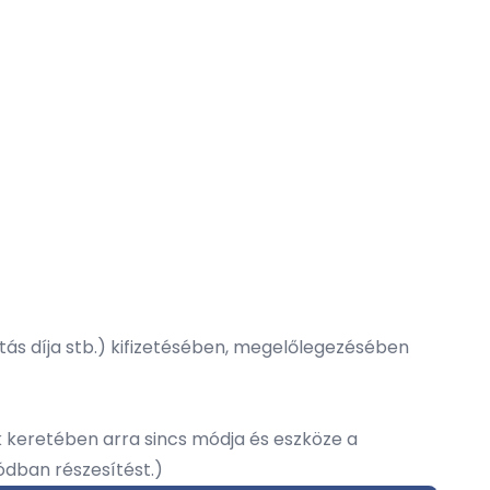
látás díja stb.) kifizetésében, megelőlegezésében
keretében arra sincs módja és eszköze a
ódban részesítést.)