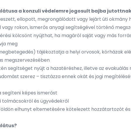
látusa a konzuli védelemre jogosult bajba jutottna
lveszett, ellopott, megrongálódott vagy lejárt úti okmány 
 vagy rokon, ismerős anyagi segítségével történő meg
atérési kölcsönt nyújthat, ha magáról saját vagy más forr
óvja meg
egbetegedés) tájékoztatja a helyi orvosok, kórházak el
lítás megszervezésében
tén segítséget nyújt a hazatéréshez, illetve az evakuál
tudomást szerez – tisztázza ennek okát és jogi megítélésé
a segíteni képes ismerőst
yi tolmácsokról és ügyvédekről
külföldön elhunyt eltemetésére kötelezett hozzátartozót é
ulátus?