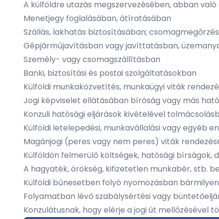
A külföldre utazás megszervezésében, abban val
Menetjegy foglalásában, átíratásában
Szállás, lakhatás biztosításában; csomagmegőrzé
Gépjárműjavításban vagy javíttatásban, üzemany
Személy- vagy csomagszállításban
Banki, biztosítási és postai szolgáltatásokban
Külföldi munkaközvetítés, munkaügyi viták rendez
Jogi képviselet ellátásában bíróság vagy más hat
Konzuli hatósági eljárások kivételével tolmácsolá
Külföldi letelepedési, munkavállalási vagy egyéb
Magánjogi (peres vagy nem peres) viták rendezé
Külföldön felmerülő költségek, hatósági bírságok, 
A hagyaték, örökség, kifizetetlen munkabér, stb. 
Külföldi bűnesetben folyó nyomozásban bármily
Folyamatban lévő szabálysértési vagy büntetőelj
Konzulátusnak, hogy elérje a jogi út mellőzésével