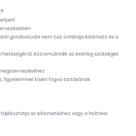
k?
helyett
szervezésében
ásból gondoskodni nem tud, önhibája kizárható és a
érhetőségéről, közreműködik az esetleg szükséges
ás megszervezéséhez
t, figyelemmel kíséri fogva tartásának
s tájékoztatja az eltemetéshez vagy a holttest