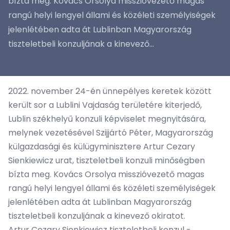
bízta meg. Kovács Orsolya misszióvezető magas
rangú helyi lengyel állami és közéleti személyiségek
jelenlétében adta át Lublinban Magyarország
tiszteletbeli konzuljának a kinevező...
2022. november 24-én ünnepélyes keretek között
került sor a Lublini Vajdaság területére kiterjedő,
Lublin székhelyű konzuli képviselet megnyitására,
melynek vezetésével Szijjártó Péter, Magyarország
külgazdasági és külügyminisztere Artur Cezary
Sienkiewicz urat, tiszteletbeli konzuli minőségben
bízta meg. Kovács Orsolya misszióvezető magas
rangú helyi lengyel állami és közéleti személyiségek
jelenlétében adta át Lublinban Magyarország
tiszteletbeli konzuljának a kinevező okiratot.
Artur Cezary Sienkiewicz tiszteletbeli konzul -