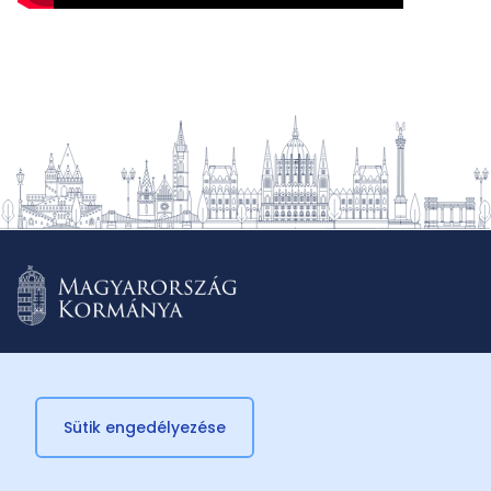
Sütik engedélyezése
© 2026 Külügyminisztérium