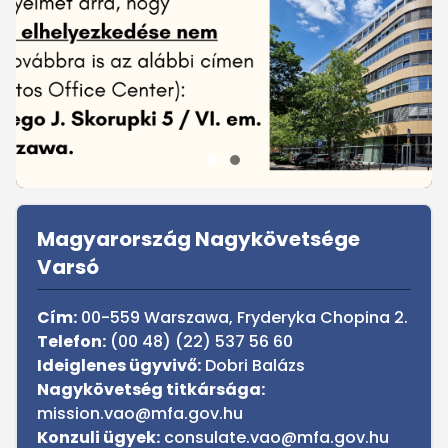
Sidebar
Magyarország Nagykövetsége
Varsó
Cím:
00-559 Warszawa, Fryderyka Chopina 2.
Telefon:
(00 48) (22) 537 56 60
Ideiglenes ügyvivő:
Dobri Balázs
Nagykövetség titkársága:
mission.vao@mfa.gov.hu
Konzuli ügyek:
consulate.vao@mfa.gov.hu